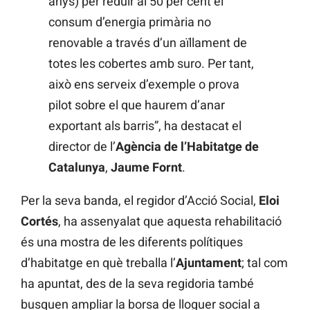
anys) per reduir al 50 per cent el
consum d’energia primària no
renovable a través d’un aïllament de
totes les cobertes amb suro. Per tant,
això ens serveix d’exemple o prova
pilot sobre el que haurem d’anar
exportant als barris”, ha destacat el
director de l’
Agència de l’Habitatge
de
Catalunya
,
Jaume Fornt
.
Per la seva banda, el regidor d’Acció Social,
Eloi
Cortés
, ha assenyalat que aquesta rehabilitació
és una mostra de les diferents polítiques
d’habitatge en què treballa l’
Ajuntament
; tal com
ha apuntat, des de la seva regidoria també
busquen ampliar la borsa de lloguer social a