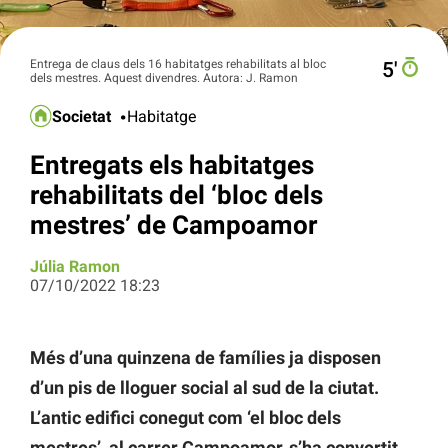
Entrega de claus dels 16 habitatges rehabilitats al bloc
5′
dels mestres. Aquest divendres. Autora: J. Ramon
Societat
Habitatge
Entregats els habitatges
rehabilitats del ‘bloc dels
mestres’ de Campoamor
Júlia Ramon
07/10/2022 18:23
Més d’una quinzena de famílies ja disposen
d’un pis de lloguer social al sud de la ciutat.
L’antic edifici conegut com ‘el bloc dels
mestres’, al carrer Campoamor, s’ha convertit