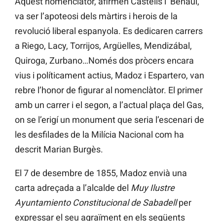
Aquest nomenclàtor, afirmen Castells i Benaul,
va ser l’apoteosi dels màrtirs i herois de la
revolució liberal espanyola. Es dedicaren carrers
a Riego, Lacy, Torrijos, Argüelles, Mendizábal,
Quiroga, Zurbano…Només dos pròcers encara
vius i políticament actius, Madoz i Espartero, van
rebre l’honor de figurar al nomenclàtor. El primer
amb un carrer i el segon, a l’actual plaça del Gas,
on se l’erigí un monument que seria l’escenari de
les desfilades de la Milícia Nacional com ha
descrit Marian Burgès.
El 7 de desembre de 1855, Madoz envià una
carta adreçada a l’alcalde del
Muy Ilustre
Ayuntamiento Constitucional de Sabadell
per
expressar el seu agraïment en els següents