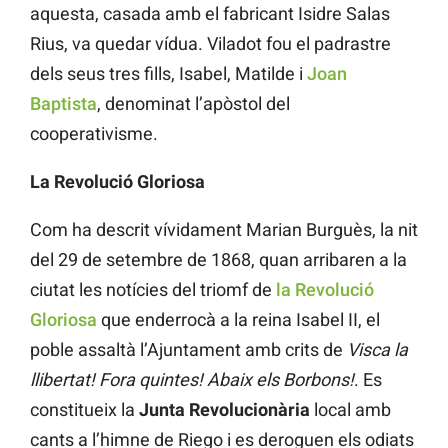
aquesta, casada amb el fabricant Isidre Salas
Rius, va quedar vídua. Viladot fou el padrastre
dels seus tres fills, Isabel, Matilde i
Joan
Baptista
, denominat l’apòstol del
cooperativisme.
La Revolució Gloriosa
Com ha descrit vívidament Marian Burguès, la nit
del 29 de setembre de 1868, quan arribaren a la
ciutat les notícies del triomf de
la Revolució
Gloriosa
que enderrocà a la reina Isabel II, el
poble assaltà l’Ajuntament amb crits de
Visca la
llibertat! Fora quintes! Abaix els Borbons!
. Es
constitueix la
Junta Revolucionària
local amb
cants a l’himne de Riego i es deroguen els odiats