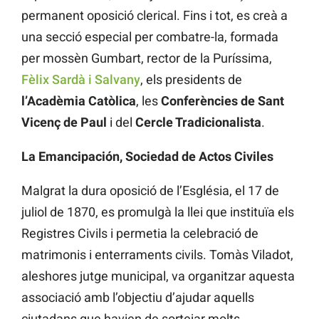
permanent oposició clerical. Fins i tot, es creà a
una secció especial per combatre-la, formada
per mossèn Gumbart, rector de la Puríssima,
Fèlix Sardà i Salvany
, els presidents de
l’Acadèmia Catòlica
, les
Conferències de Sant
Vicenç de Paul
i del
Cercle Tradicionalista
.
La Emancipación, Sociedad de Actos Civiles
Malgrat la dura oposició de l’Església, el 17 de
juliol de 1870, es promulgà la llei que instituïa els
Registres Civils i permetia la celebració de
matrimonis i enterraments civils. Tomàs Viladot,
aleshores jutge municipal, va organitzar aquesta
associació amb l’objectiu d’ajudar aquells
ciutadans que havien de sortejar molts